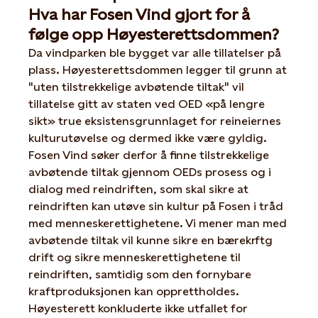
Hva har Fosen Vind gjort for å
følge opp Høyesterettsdommen?
Da vindparken ble bygget var alle tillatelser på
plass. Høyesterettsdommen legger til grunn at
"uten tilstrekkelige avbøtende tiltak" vil
tillatelse gitt av staten ved OED «på lengre
sikt» true eksistensgrunnlaget for reineiernes
kulturutøvelse og dermed ikke være gyldig.
Fosen Vind søker derfor å finne tilstrekkelige
avbøtende tiltak gjennom OEDs prosess og i
dialog med reindriften, som skal sikre at
reindriften kan utøve sin kultur på Fosen i tråd
med menneskerettighetene. Vi mener man med
avbøtende tiltak vil kunne sikre en bærekrftg
drift og sikre menneskerettighetene til
reindriften, samtidig som den fornybare
kraftproduksjonen kan opprettholdes. ​
Høyesterett konkluderte ikke utfallet for