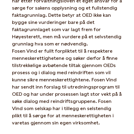
har etter forvaltningsloven et eget ansvar for å
sørge for sakens opplysning og et fullstendig
faktagrunnlag. Dette betyr at OED ikke kan
bygge sine vurderinger bare på det
faktagrunnlaget som var lagt frem for
Høyesterett, men må vurdere på et selvstendig
grunnlag hva som er nødvendig.
Fosen Vind er fullt forpliktet til å respektere
menneskerettighetene og søker derfor å finne
tilstrekkelige avbøtende tiltak gjennom OEDs
prosess og i dialog med reindriften som vil
kunne sikre menneskerettightene. Fosen Vind
har sendt inn forslag til utredningsprogram til
OED og har under prosessen lagt stor vekt på å
søke dialog med reindriftsgruppene. Fosen
Vind som selskap har i tillegg en selstendig
plikt til å sørge for at menneskerettigheten i
varetas gjennom sin egen virksomhet.